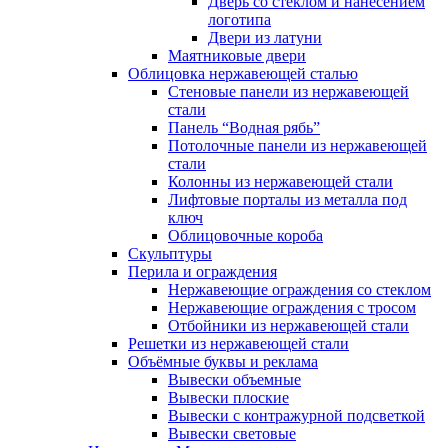
Дверь со стеклом и нанесением
логотипа
Двери из латуни
Маятниковые двери
Облицовка нержавеющей сталью
Стеновые панели из нержавеющей
стали
Панель “Водная рябь”
Потолочные панели из нержавеющей
стали
Колонны из нержавеющей стали
Лифтовые порталы из металла под
ключ
Облицовочные короба
Скульптуры
Перила и ограждения
Нержавеющие ограждения со стеклом
Нержавеющие ограждения с тросом
Отбойники из нержавеющей стали
Решетки из нержавеющей стали
Объёмные буквы и реклама
Вывески объемные
Вывески плоские
Вывески с контражурной подсветкой
Вывески световые