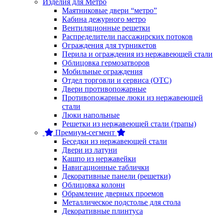
Изделия для Метро
Маятниковые двери “метро”
Кабина дежурного метро
Вентиляционные решетки
Распределители пассажирских потоков
Ограждения для турникетов
Перила и ограждения из нержавеющей стали
Облицовка гермозатворов
Мобильные ограждения
Отдел торговли и сервиса (ОТС)
Двери противопожарные
Противопожарные люки из нержавеющей
стали
Люки напольные
Решетки из нержавеющей стали (трапы)
Премиум-сегмент
Беседки из нержавеющей стали
Двери из латуни
Кашпо из нержавейки
Навигационные таблички
Декоративные панели (решетки)
Облицовка колонн
Обрамление дверных проемов
Металлическое подстолье для стола
Декоративные плинтуса