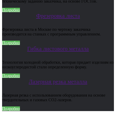
техническому заданию заказчика, на основе ГОСТов.
Подробно
Фрезеровка листа
Фрезеровка листа в Москве по чертежу заказчика
производится на станках с программным управлением.
Подробно
Гибка листового металла
Технология холодной обработки, которая придает изделиям из
низкоуглеродистой стали определенную форму.
Подробно
Лазерная резка металла
Лазерная резка с использованием оборудования на основе
твердотельных и газовых CO2-лазеров.
Подробно